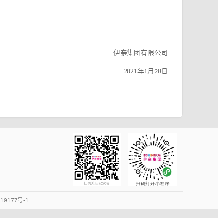
伊亲集团有限公司
2021
年
月
日
1
28
19177号-1
.