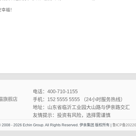
安幸福！
电话：400-710-1155
猫旗舰店
手机：152 5555 5555 （24小时服务热线）
地址：山东省临沂工业园大山路与伊亲路交汇
友情提示：投资有风险，选择需谨慎
 © 2008 - 2026 Echin Group. All Rights Reserved. 伊亲集团 版权所有 |
鲁ICP备20220