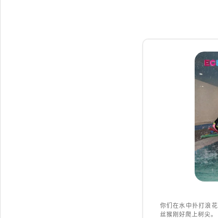
你们在水中扑打浪花
丝猴刚好爬上树尖。