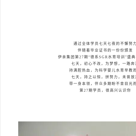
通过全体学员七天七夜的不懈努
伴随着毕业证书的一份份颁发
伊亲集团第27期“德系SGR水育培训”盛
七天，初心不改，
为梦想，一路奔
持满腔热血，为科学婴儿水育早教
七天，持之以恒，拼努力，未曾放
带一身本领，伴众多期盼不舍目光
第27期学员，很高兴认识你