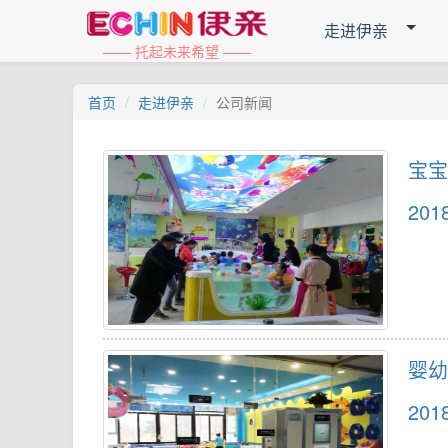
走进伊亲
—— 托起未来希望 ——
首页
走进伊亲
公司新闻
宝宝
201
婴幼
201