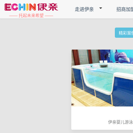
走进伊亲
招商加
—— 托起未来希望 ——
精彩案
伊亲婴儿游泳