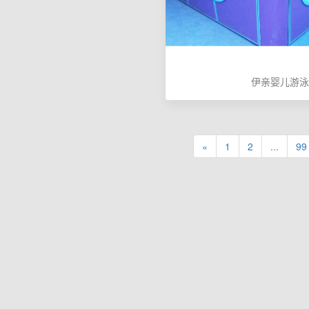
伊亲婴儿游泳
«
1
2
...
99